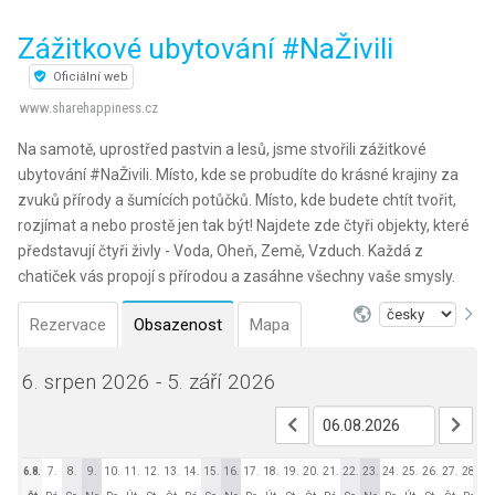
Zážitkové ubytování #NaŽivili
Oficiální web
www.sharehappiness.cz
Na samotě, uprostřed pastvin a lesů, jsme stvořili zážitkové
ubytování #NaŽivili. Místo, kde se probudíte do krásné krajiny za
zvuků přírody a šumících potůčků. Místo, kde budete chtít tvořit,
rozjímat a nebo prostě jen tak být! Najdete zde čtyři objekty, které
představují čtyři živly - Voda, Oheň, Země, Vzduch. Každá z
chatiček vás propojí s přírodou a zasáhne všechny vaše smysly.
Rezervace
Obsazenost
Mapa
6. srpen 2026 - 5. září 2026
6.8.
7.
8.
9.
10.
11.
12.
13.
14.
15.
16.
17.
18.
19.
20.
21.
22.
23.
24.
25.
26.
27.
28.
29