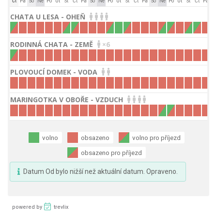
Čt
Pá
So
Ne
Po
Út
St
Čt
Pá
So
Ne
Po
Út
St
Čt
Pá
So
Ne
Po
Út
St
Čt
Pá
S
CHATA U LESA - OHEŇ
RODINNÁ CHATA - ZEMĚ
×6
PLOVOUCÍ DOMEK - VODA
MARINGOTKA V OBOŘE - VZDUCH
volno
obsazeno
volno pro příjezd
obsazeno pro příjezd
Datum Od bylo nižší než aktuální datum. Opraveno.
powered by
trevlix