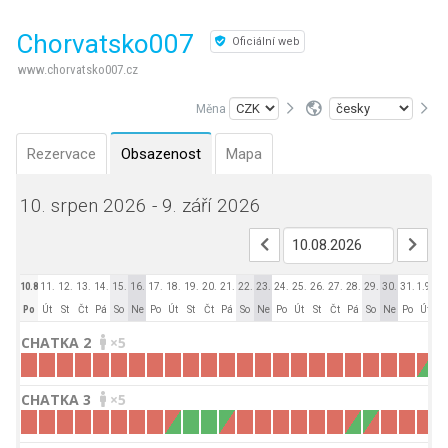
Chorvatsko007
Oficiální web
www.chorvatsko007.cz
Měna
Rezervace
Obsazenost
Mapa
10. srpen 2026 - 9. září 2026
10.8.
11.
12.
13.
14.
15.
16.
17.
18.
19.
20.
21.
22.
23.
24.
25.
26.
27.
28.
29.
30.
31.
1.9.
2.
Po
Út
St
Čt
Pá
So
Ne
Po
Út
St
Čt
Pá
So
Ne
Po
Út
St
Čt
Pá
So
Ne
Po
Út
St
CHATKA 2
×5
CHATKA 3
×5