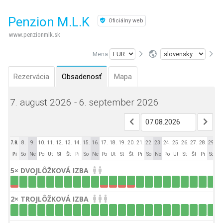
Penzion M.L.K
Oficiálny web
www.penzionmlk.sk
Mena
Rezervácia
Obsadenosť
Mapa
7. august 2026 - 6. september 2026
7.8.
8.
9.
10.
11.
12.
13.
14.
15.
16.
17.
18.
19.
20.
21.
22.
23.
24.
25.
26.
27.
28.
29.
30
Pi
So
Ne
Po
Ut
St
Št
Pi
So
Ne
Po
Ut
St
Št
Pi
So
Ne
Po
Ut
St
Št
Pi
So
N
5× DVOJLÔŽKOVÁ IZBA
2× TROJLÔŽKOVÁ IZBA