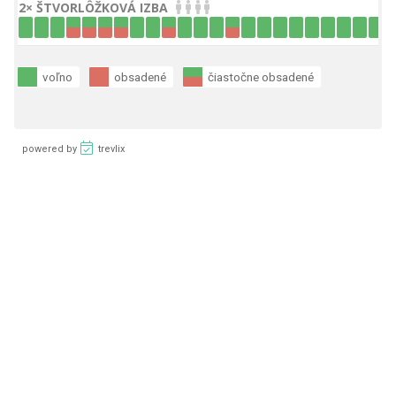
2× ŠTVORLÔŽKOVÁ IZBA
voľno
obsadené
čiastočne obsadené
powered by
trevlix