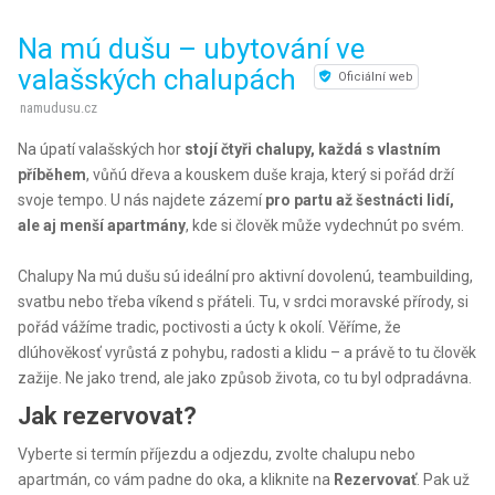
Na mú dušu – ubytování ve
valašských chalupách
Oficiální web
namudusu.cz
Na úpatí valašských hor
stojí čtyři chalupy, každá s vlastním
příběhem
, vůňú dřeva a kouskem duše kraja, který si pořád drží
svoje tempo. U nás najdete zázemí
pro partu až šestnácti lidí,
ale aj menší apartmány
, kde si člověk může vydechnút po svém.
Chalupy Na mú dušu sú ideální pro aktivní dovolenú, teambuilding,
svatbu nebo třeba víkend s přáteli. Tu, v srdci moravské přírody, si
pořád vážíme tradic, poctivosti a úcty k okolí. Věříme, že
dlúhověkosť vyrůstá z pohybu, radosti a klidu – a právě to tu člověk
zažije. Ne jako trend, ale jako způsob života, co tu byl odpradávna.
Jak rezervovat?
Vyberte si termín příjezdu a odjezdu, zvolte chalupu nebo
apartmán, co vám padne do oka, a kliknite na
Rezervovať
. Pak už