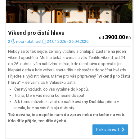
Víkend pro čistú hlavu
3900.00
od
Kč
2
nocí ·
platnost
24.04.2026 - 26.04.2026
Někdy sa to tak sejde, že hory utichnú a chalupa] zůstane na jeden
víkend opuštěná. Možná čeká zrovna na vás. Tenhle víkend, od 24.
do 26. dubna, vám nabízíme místo, kde ranní kávu doprovází jen
klepání datla a kde večer usnete dřív, než stačíte dopočítat hvězdy.
Přijeďte si vyčistit hlavu. Máme pro vás připravený
"Víkend pro čistú
hlavu"
– se vším, co k Valašsku patří:
Čerstvý vzduch, co vás vytáhne do kopců.
Ticho, které vás nechá konečně dospat.
A k tomu můžete zavítat do naší
kavárny Dušička
přímo v
areálu, kde na vás čekajú dobroty.
Tož neváhajtea napište nám do zpráv nebo mrkněte na web.
Kdo dřív přijde, ten dřív dýchá.
Pokračovat