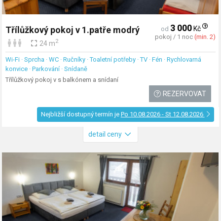
3 000
Kč
Třílůžkový pokoj v 1.patře modrý
od
pokoj / 1 noc
(min. 2)
2
24 m
Wi-Fi · Sprcha · WC · Ručníky · Toaletní potřeby · TV · Fén · Rychlovarná
konvice · Parkování · Snídaně
Třílůžkový pokoj v s balkónem a snídaní
REZERVOVAT
Nejbližší dostupný termín je
Po 10.08.2026 - St 12.08.2026
detail ceny