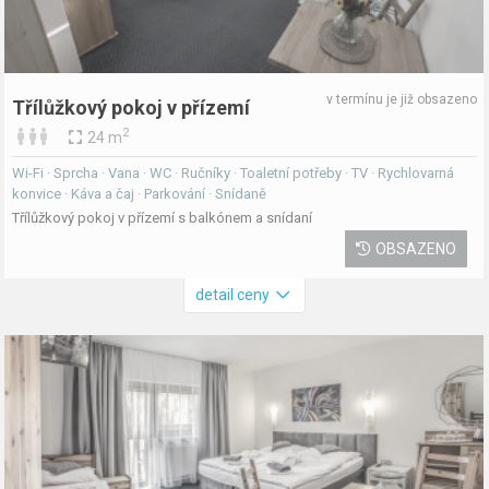
v termínu je již obsazeno
Třílůžkový pokoj v přízemí
2
24 m
Wi-Fi · Sprcha · Vana · WC · Ručníky · Toaletní potřeby · TV · Rychlovarná
konvice · Káva a čaj · Parkování · Snídaně
Třílůžkový pokoj v přízemí s balkónem a snídaní
OBSAZENO
detail ceny