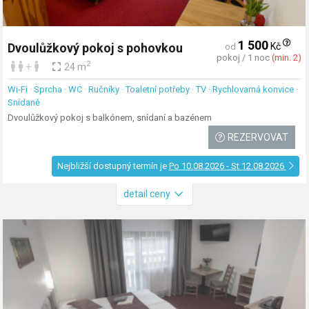
1 500
Kč
Dvoulůžkový pokoj s pohovkou
od
pokoj / 1 noc
(min. 2)
2
+
24 m
Wi-Fi · Sprcha · WC · Ručníky · Toaletní potřeby · TV · Rychlovarná konvice ·
Snídaně
Dvoulůžkový pokoj s balkónem, snídaní a bazénem
REZERVOVAT
Nejbližší dostupný termín je
Po 10.08.2026 - St 12.08.2026
detail ceny