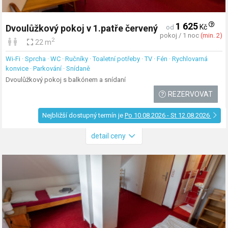
1 625
Kč
Dvoulůžkový pokoj v 1.patře červený
od
pokoj / 1 noc
(min. 2)
2
22 m
Wi-Fi · Sprcha · WC · Ručníky · Toaletní potřeby · TV · Fén · Rychlovarná
konvice · Parkování · Snídaně
Dvoulůžkový pokoj s balkónem a snídaní
REZERVOVAT
Nejbližší dostupný termín je
Po 10.08.2026 - St 12.08.2026
detail ceny