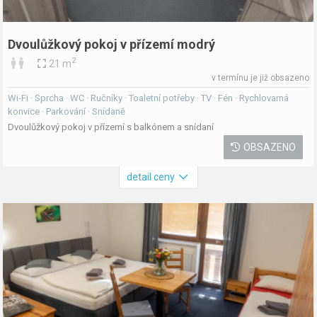
Dvoulůžkový pokoj v přízemí modrý
2
21 m
v termínu je již obsazeno
Wi-Fi · Sprcha · WC · Ručníky · Toaletní potřeby · TV · Fén · Rychlovarná
konvice · Parkování · Snídaně
Dvoulůžkový pokoj v přízemí s balkónem a snídaní
OBSAZENO
detail ceny