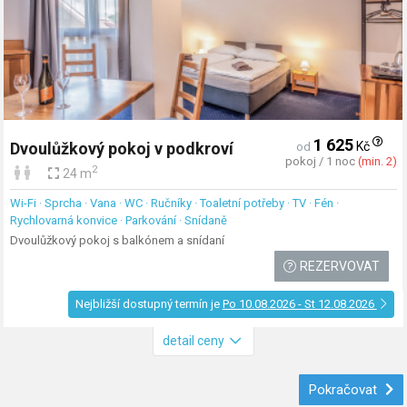
1 625
Kč
Dvoulůžkový pokoj v podkroví
od
pokoj / 1 noc
(min. 2)
2
24 m
Wi-Fi · Sprcha · Vana · WC · Ručníky · Toaletní potřeby · TV · Fén ·
Rychlovarná konvice · Parkování · Snídaně
Dvoulůžkový pokoj s balkónem a snídaní
REZERVOVAT
Nejbližší dostupný termín je
Po 10.08.2026 - St 12.08.2026
detail ceny
Pokračovat