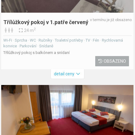
v termínu je již obsazeno
Třílůžkový pokoj v 1.patře červený
2
24 m
Wi-Fi · Sprcha · WC · Ručníky · Toaletní potřeby · TV · Fén · Rychlovarná
konvice · Parkování · Snídaně
Třílůžkový pokoj s balkónem a snídaní
OBSAZENO
detail ceny