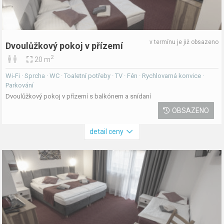
v termínu je již obsazeno
Dvoulůžkový pokoj v přízemí
2
20 m
Wi-Fi · Sprcha · WC · Toaletní potřeby · TV · Fén · Rychlovarná konvice ·
Parkování
Dvoulůžkový pokoj v přízemí s balkónem a snídaní
OBSAZENO
detail ceny