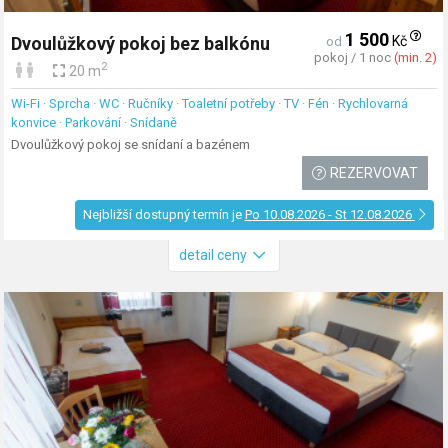
1 500
Kč
Dvoulůžkový pokoj bez balkónu
od
pokoj / 1 noc
(min. 2)
2
20 m
Wi-Fi · Sprcha · WC · Ručníky · Toaletní potřeby · TV · Fén · Rychlovarná
konvice · Parkování · Snídaně
Dvoulůžkový pokoj se snídaní a bazénem
REZERVOVAT
Nejbližší dostupný termín je
Po 10.08.2026 - St 12.08.2026
detail ceny