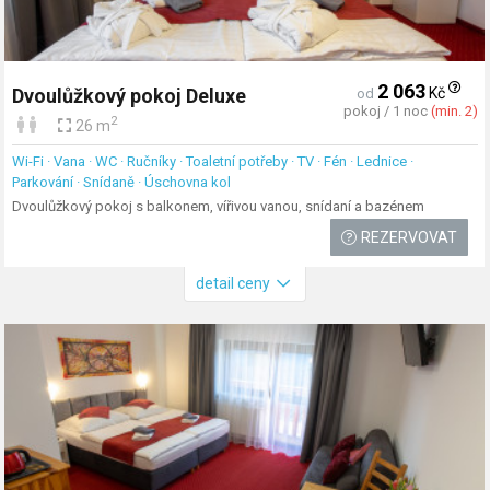
2 063
Kč
Dvoulůžkový pokoj Deluxe
od
pokoj / 1 noc
(min. 2)
2
26 m
Wi-Fi · Vana · WC · Ručníky · Toaletní potřeby · TV · Fén · Lednice ·
Parkování · Snídaně · Úschovna kol
Dvoulůžkový pokoj s balkonem, vířivou vanou, snídaní a bazénem
REZERVOVAT
detail ceny