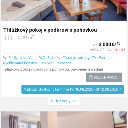
Třílůžkový pokoj v podkroví s pohovkou
2
24 m
3 000
Kč
od
pokoj / 1 noc
(min. 2)
Wi-Fi · Sprcha · Vana · WC · Ručníky · Toaletní potřeby · TV · Fén ·
Rychlovarná konvice · Parkování · Snídaně
Třílůžkový pokoj v podkroví s pohovkou, balkonem a snídaní
REZERVOVAT
Nejbližší dostupný termín je
Po 10.08.2026 - St 12.08.2026
detail ceny