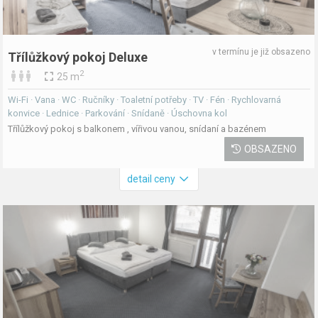
v termínu je již obsazeno
Třílůžkový pokoj Deluxe
2
25 m
Wi-Fi · Vana · WC · Ručníky · Toaletní potřeby · TV · Fén · Rychlovarná
konvice · Lednice · Parkování · Snídaně · Úschovna kol
Třílůžkový pokoj s balkonem , vířivou vanou, snídaní a bazénem
OBSAZENO
detail ceny