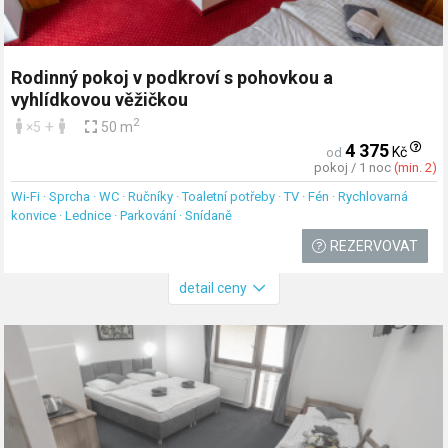
Rodinný pokoj v podkroví s pohovkou a
vyhlídkovou věžičkou
2
+
×5
50 m
4 375
Kč
od
pokoj / 1 noc
(min. 2)
Wi-Fi · Sprcha · WC · Ručníky · Toaletní potřeby · TV · Fén · Rychlovarná
konvice · Lednice · Parkování · Snídaně
REZERVOVAT
detail ceny