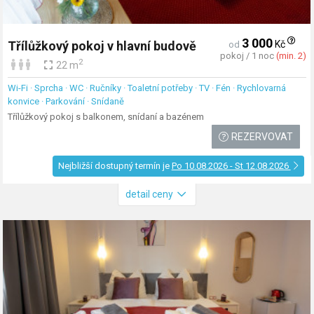
3 000
Kč
Třílůžkový pokoj v hlavní budově
od
pokoj / 1 noc
(min. 2)
2
22 m
Wi-Fi · Sprcha · WC · Ručníky · Toaletní potřeby · TV · Fén · Rychlovarná
konvice · Parkování · Snídaně
Třílůžkový pokoj s balkonem, snídaní a bazénem
REZERVOVAT
Nejbližší dostupný termín je
Po 10.08.2026 - St 12.08.2026
detail ceny