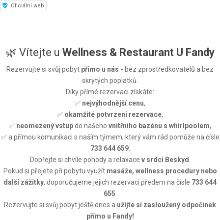
Oficiální web
🌿 Vítejte u
Wellness & Restaurant U Fandy
Rezervujte si svůj pobyt
přímo u nás -
bez zprostředkovatelů a bez
skrytých poplatků.
Díky přímé rezervaci získáte:
✅
nejvýhodnější cenu
,
✅
okamžité potvrzení rezervace
,
✅
neomezený vstup
do našeho
vnitřního bazénu s whirlpoolem
,
✅ a přímou komunikaci s naším týmem, který vám rád pomůže na čísle
733 644 659
.
Dopřejte si chvíle pohody a relaxace
v srdci Beskyd
.
Pokud si přejete při pobytu využít
masáže, wellness procedury nebo
další zážitky
, doporučujeme jejich rezervaci předem na čísle
733 644
655
.
Rezervujte si svůj pobyt ještě dnes a
užijte si zasloužený odpočinek
přímo u Fandy!