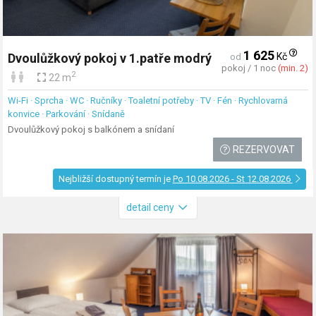
1 625
Kč
Dvoulůžkový pokoj v 1.patře modrý
od
pokoj / 1 noc
(min. 2)
2
22 m
Wi-Fi · Sprcha · WC · Ručníky · Toaletní potřeby · TV · Fén · Rychlovarná
konvice · Parkování · Snídaně
Dvoulůžkový pokoj s balkónem a snídaní
REZERVOVAT
Nejbližší dostupný termín je
Po 10.08.2026 - St 12.08.2026
detail ceny